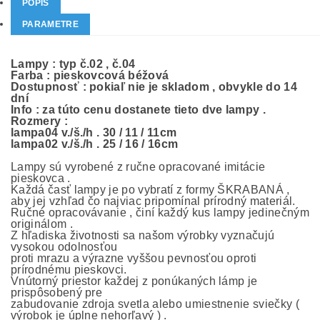
POPIS
PARAMETRE
Lampy : typ č.02 , č.04
Farba : pieskovcová béžová
Dostupnosť : pokiaľ nie je skladom , obvykle do 14
dní
Info : za túto cenu dostanete tieto dve lampy .
Rozmery :
lampa04 v./š./h . 30 / 11 / 11cm
lampa02 v./š./h . 25 / 16 / 16cm
Lampy sú vyrobené z ručne opracované imitácie
pieskovca .
Každá časť lampy je po vybratí z formy ŠKRABANÁ ,
aby jej vzhľad čo najviac pripomínal prírodný materiál.
Ručné opracovávanie , činí každý kus lampy jedinečným
originálom .
Z hľadiska životnosti sa našom výrobky vyznačujú
vysokou odolnosťou
proti mrazu a výrazne vyššou pevnosťou oproti
prírodnému pieskovci.
Vnútorný priestor každej z ponúkaných lámp je
prispôsobený pre
zabudovanie zdroja svetla alebo umiestnenie sviečky (
výrobok je úplne nehorľavý ) .